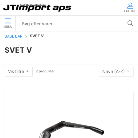
LOG IND
MENU
SVET V
BASE BAR
SVET V
Vis filtre
Navn (A-Z)
2 produkter