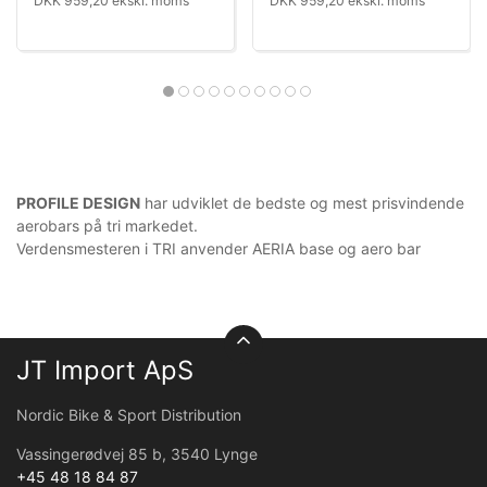
DKK 959,20 ekskl. moms
DKK 959,20 ekskl. moms
PROFILE DESIGN
har udviklet de bedste og mest prisvindende
aerobars på tri markedet.
Verdensmesteren i TRI anvender AERIA base og aero bar
JT Import ApS
Nordic Bike & Sport Distribution
Vassingerødvej 85 b, 3540 Lynge
+45 48 18 84 87