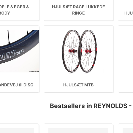
ELE & EGER &
HJULSÆT RACE LUKKEDE
BODY
RINGE
HJU
NDEVEJ til DISC
HJULSÆT MTB
Bestsellers in REYNOLDS 