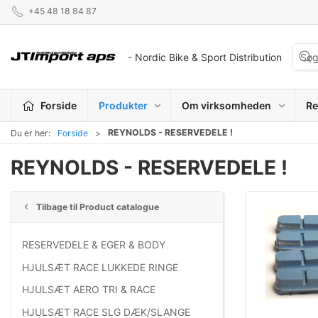
+45 48 18 84 87
- Nordic Bike & Sport Distribution
Forside
Produkter
Om virksomheden
Re
REYNOLDS - RESERVEDELE !
Du er her:
Forside
REYNOLDS - RESERVEDELE !
Tilbage til Product catalogue
RESERVEDELE & EGER & BODY
HJULSÆT RACE LUKKEDE RINGE
HJULSÆT AERO TRI & RACE
HJULSÆT RACE SLG DÆK/SLANGE