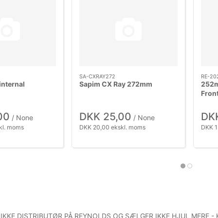
SA-CXRAY272
RE-20
internal
Sapim CX Ray 272mm
252
Fron
00
DKK 25,00
DK
/ None
/ None
kl. moms
DKK 20,00 ekskl. moms
DKK 1
 IKKE DISTRIBUTØR PÅ REYNOLDS OG SÆLGER IKKE HJUL MERE -