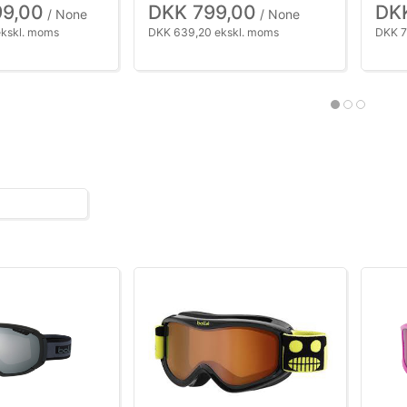
99,00
DKK 799,00
DK
/ None
/ None
ekskl. moms
DKK 639,20 ekskl. moms
DKK 7