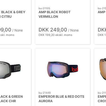
bu-21105
bu-21
 BLACK & GREY
AMP BLACK ROBOT
AMP 
 CITRU
VERMILLON
99,00
DKK 249,00
DK
/ None
/ None
kskl. moms
DKK 199,20 ekskl. moms
DKK 1
bu-21449
bu-21
LACK & GREEN
EMPEROR BLUE & RED DOTS
EMPE
LACK CHR
AURORA
CRO