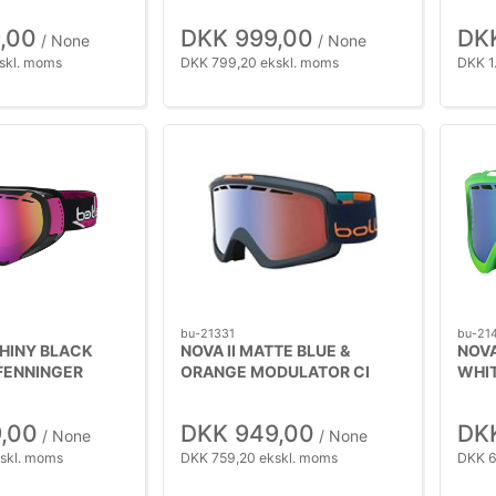
,00
DKK 999,00
DKK
/ None
/ None
skl. moms
DKK 799,20 ekskl. moms
DKK 1
bu-21331
bu-21
HINY BLACK
NOVA II MATTE BLUE &
NOVA
FENNINGER
ORANGE MODULATOR CI
WHIT
,00
DKK 949,00
DK
/ None
/ None
skl. moms
DKK 759,20 ekskl. moms
DKK 6