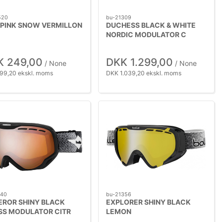
520
bu-21309
PINK SNOW VERMILLON
DUCHESS BLACK & WHITE
NORDIC MODULATOR C
K 249,00
DKK 1.299,00
/ None
/ None
99,20 ekskl. moms
DKK 1.039,20 ekskl. moms
140
bu-21356
ROR SHINY BLACK
EXPLORER SHINY BLACK
SS MODULATOR CITR
LEMON