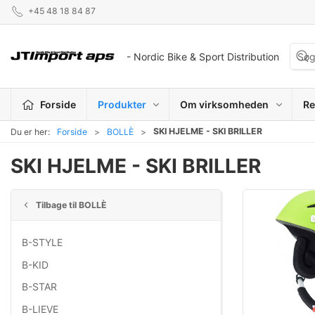
+45 48 18 84 87
- Nordic Bike & Sport Distribution
Forside
Produkter
Om virksomheden
Re
SKI HJELME - SKI BRILLER
Du er her:
Forside
BOLLÈ
SKI HJELME - SKI BRILLER
Tilbage til BOLLÈ
B-STYLE
B-KID
B-STAR
B-LIEVE