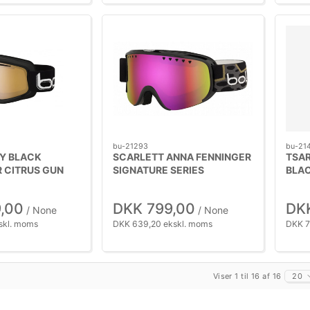
bu-21293
bu-21
NY BLACK
SCARLETT ANNA FENNINGER
TSAR
 CITRUS GUN
SIGNATURE SERIES
BLA
,00
DKK 799,00
DK
/ None
/ None
skl. moms
DKK 639,20 ekskl. moms
DKK 7
Viser 1 til 16 af 16
20