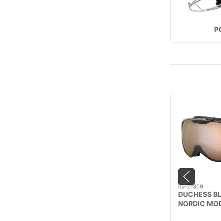
P
bu-21309
DUCHESS BL
NORDIC MO