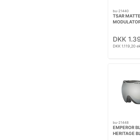
bu-21440
TSAR MATTE
MODULATOR
DKK 1.3
DKK 1.119,20 e
bu-21448
EMPEROR B
HERITAGE B