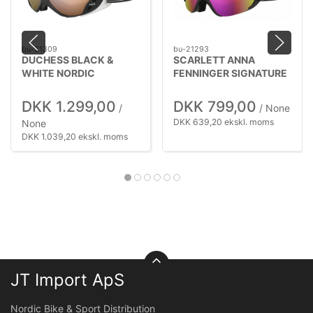
bu-21309
bu-21293
DUCHESS BLACK &
SCARLETT ANNA
WHITE NORDIC
FENNINGER SIGNATURE
MODULATOR C
SERIES
DKK 1.299,00
DKK 799,00
/
/ None
DKK 639,20 ekskl. moms
None
DKK 1.039,20 ekskl. moms
JT Import ApS
Nordic Bike & Sport Distribution