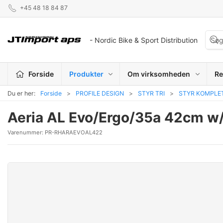
+45 48 18 84 87
- Nordic Bike & Sport Distribution
Forside
Produkter
Om virksomheden
Re
Du er her:
Forside
PROFILE DESIGN
STYR TRI
STYR KOMPLET
Aeria AL Evo/Ergo/35a 42cm w/
Varenummer:
PR-RHARAEVOAL422