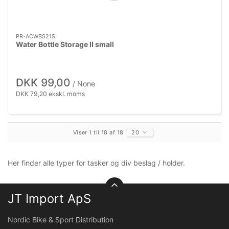
PR-ACWBS21S
Water Bottle Storage II small
DKK 99,00
/ None
DKK 79,20 ekskl. moms
Viser 1 til 18 af 18
20
Her finder alle typer for tasker og div beslag / holder.
JT Import ApS
Nordic Bike & Sport Distribution