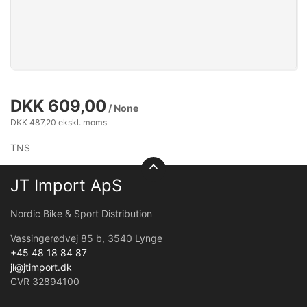
DKK 609,00
/ None
DKK 487,20 ekskl. moms
TNS
JT Import ApS
Nordic Bike & Sport Distribution
Vassingerødvej 85 b, 3540 Lynge
+45 48 18 84 87
jl@jtimport.dk
CVR 32894100