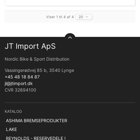
Viser 1 til 4 af 4
20
JT Import ApS
Nordic Bike & Sport Distribution
Vassingerødvej 85 b, 3540 Lynge
+45 48 18 84 87
jl@jtimport.dk
CVR 32894100
KATALOG
ASHIMA BREMSEPRODUKTER
LAKE
REYNOLDS - RESERVEDELE !