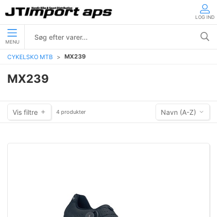
LOG IND
MENU
MX239
CYKELSKO MTB
MX239
Vis filtre
Navn (A-Z)
4 produkter