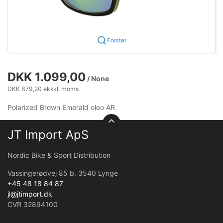
Forstør
DKK 1.099,00
/ None
DKK 879,20 ekskl. moms
Polarized Brown Emerald oleo AR
JT Import ApS
Nordic Bike & Sport Distribution
Vassingerødvej 85 b, 3540 Lynge
+45 48 18 84 87
jl@jtimport.dk
CVR 32894100