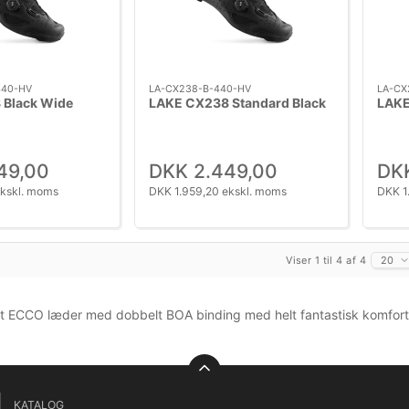
440-HV
LA-CX238-B-440-HV
LA-CX
 Black Wide
LAKE CX238 Standard Black
LAKE
49,00
DKK 2.449,00
DKK
ekskl. moms
DKK 1.959,20 ekskl. moms
DKK 1
Viser 1 til 4 af 4
20
 ECCO læder med dobbelt BOA binding med helt fantastisk komfort.
KATALOG