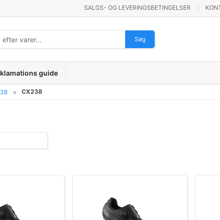
SALGS- OG LEVERINGSBETINGELSER
KON
Søg
klamations guide
CX238
238