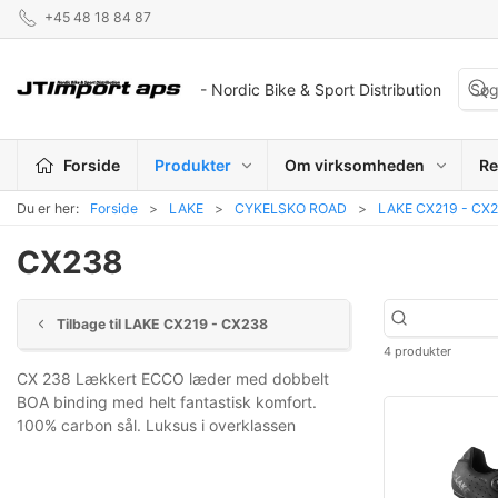
+45 48 18 84 87
- Nordic Bike & Sport Distribution
Forside
Produkter
Om virksomheden
Re
Du er her:
Forside
LAKE
CYKELSKO ROAD
LAKE CX219 - CX
CX238
Tilbage til LAKE CX219 - CX238
4 produkter
CX 238 Lækkert ECCO læder med dobbelt
BOA binding med helt fantastisk komfort.
100% carbon sål. Luksus i overklassen