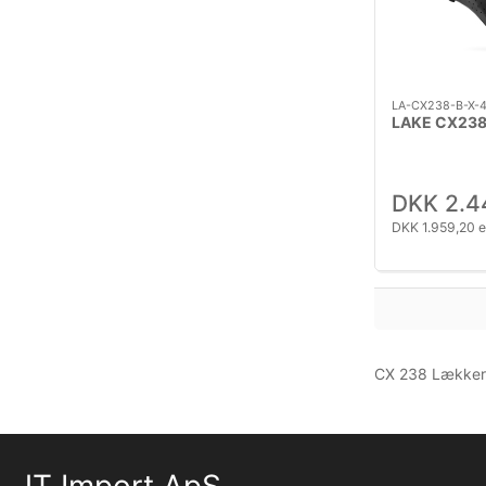
LA-CX238-B-X-
LAKE CX238
DKK 2.4
DKK 1.959,20 
CX 238 Lækkert