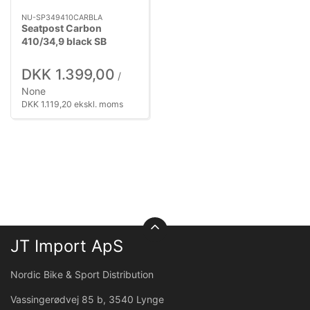
NU-SP349410CARBLA
Seatpost Carbon
410/34,9 black SB
DKK 1.399,00
/
None
DKK 1.119,20 ekskl. moms
JT Import ApS
Nordic Bike & Sport Distribution
Vassingerødvej 85 b, 3540 Lynge