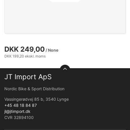
DKK 249,00
/ None
DKK 199,20 ekskl. moms
JT Import ApS
Nordic Bike & Sport Distribution
Vassingerødvej 85 b, 3540 Lynge
+45 48 18 84 87
jl@jtimport.dk
CVR 32894100