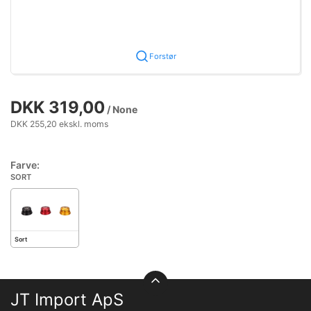
Forstør
DKK 319,00
/ None
DKK 255,20 ekskl. moms
Farve:
SORT
Sort
JT Import ApS