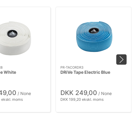
R8
PR-TACORDR3
pe White
DRiVe Tape Electric Blue
49,00
DKK 249,00
/ None
/ None
 ekskl. moms
DKK 199,20 ekskl. moms