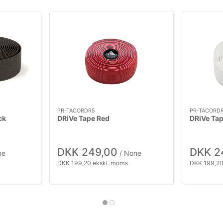
PR-TACORDR5
PR-TACORD
ck
DRiVe Tape Red
DRiVe Ta
DKK 249,00
DKK 2
ne
/ None
DKK 199,20 ekskl. moms
DKK 199,20