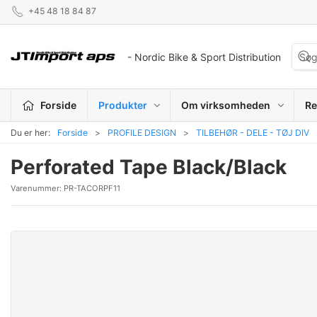
+45 48 18 84 87
- Nordic Bike & Sport Distribution
Forside
Produkter
Om virksomheden
Re
Du er her:
Forside
PROFILE DESIGN
TILBEHØR - DELE - TØJ DIV
Perforated Tape Black/Black
Varenummer:
PR-TACORPF11