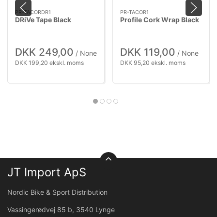
PR-TACORDR1
PR-TACOR1
DRiVe Tape Black
Profile Cork Wrap Black
DKK 249,00
DKK 119,00
/ None
/ None
DKK 199,20 ekskl. moms
DKK 95,20 ekskl. moms
JT Import ApS
Nordic Bike & Sport Distribution
Vassingerødvej 85 b, 3540 Lynge