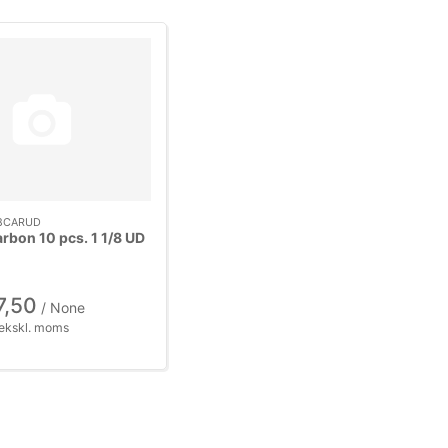
8CARUD
rbon 10 pcs. 1 1/8 UD
7,50
/ None
ekskl. moms