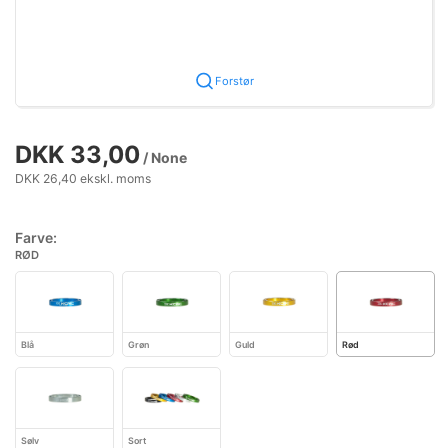
Forstør
DKK 33,00
/ None
DKK 26,40 ekskl. moms
Farve:
RØD
Blå
Grøn
Guld
Rød
Sølv
Sort