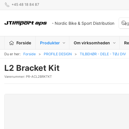
+45 48 18 84 87
- Nordic Bike & Sport Distribution
Forside
Produkter
Om virksomheden
Re
Du er her:
Forside
PROFILE DESIGN
TILBEHØR - DELE - TØJ DIV
L2 Bracket Kit
Varenummer:
PR-ACL2BRKTKT