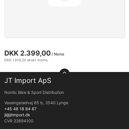
DKK 2.399,00
/ None
DKK 1.919,20 ekskl. moms
JT Import ApS
Nordic Bike & Sport Distribution
Vassingerødvej 85 b, 3540 Lynge
+45 48 18 84 87
jl@jtimport.dk
CVR 32894100