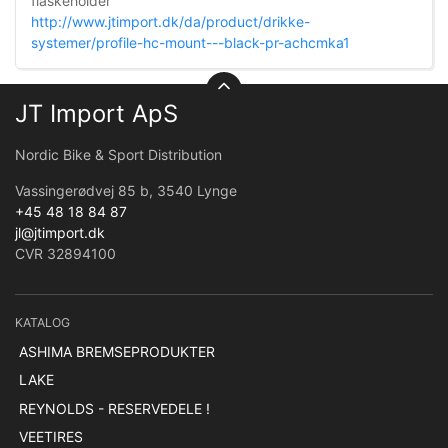
flaskeholder
http://www.jtimport.dk/da/product/drikke-
systemer/profile-hc-mount---black-pr-achcmka1
JT Import ApS
Nordic Bike & Sport Distribution
Vassingerødvej 85 b, 3540 Lynge
+45 48 18 84 87
jl@jtimport.dk
CVR 32894100
KATALOG
ASHIMA BREMSEPRODUKTER
LAKE
REYNOLDS - RESERVEDELE !
VEETIRES