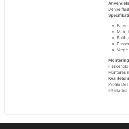
Anvendel
Denne flas
Specifikat
Farve:
Materi
Bolthu
Passer
Vægt:
Montering
Flaskehold
Monteres m
Kvalitetsn
Profile Des
efterlades