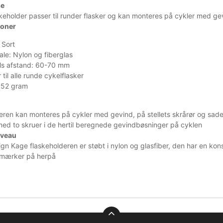
se
keholder passer til runder flasker og kan monteres på cykler med gev
ioner
 Sort
ale: Nylon og fiberglas
ls afstand: 60-70 mm
 til alle runde cykelflasker
 52 gram
eren kan monteres på cykler med gevind, på stellets skrårør og sadelr
ed to skruer i de hertil beregnede gevindbøsninger på cyklen
iveau
ign Kage flaskeholderen er støbt i nylon og glasfiber, den har en kons
 mærker på herpå