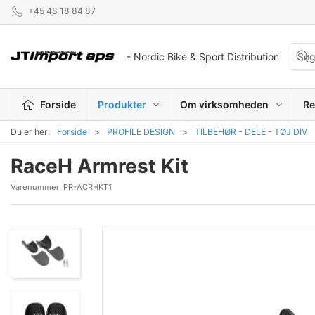
+45 48 18 84 87
- Nordic Bike & Sport Distribution
Forside
Produkter
Om virksomheden
Re
Du er her:
Forside
PROFILE DESIGN
TILBEHØR - DELE - TØJ DIV
RaceH Armrest Kit
Varenummer:
PR-ACRHKT1