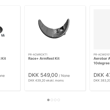
PR-ACMRCKT1
PR-ACWG10
 Kit
Race+ ArmRest Kit
Aerobar 
10degree
DKK 549,00
DKK 4
one
/ None
DKK 439,20 ekskl. moms
DKK 383,20