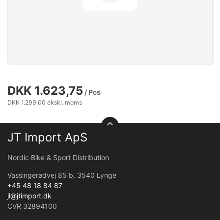
DKK 1.623,75
/ Pcs
DKK 1.299,00 ekskl. moms
JT Import ApS
Nordic Bike & Sport Distribution
Vassingerødvej 85 b, 3540 Lynge
+45 48 18 84 87
jl@jtimport.dk
CVR 32894100