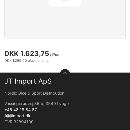
DKK 1.623,75
/ Pcs
DKK 1.299,00 ekskl. moms
JT Import ApS
Nordic Bike & Sport Distribution
Vassingerødvej 85 b, 3540 Lynge
+45 48 18 84 87
jl@jtimport.dk
CVR 32894100