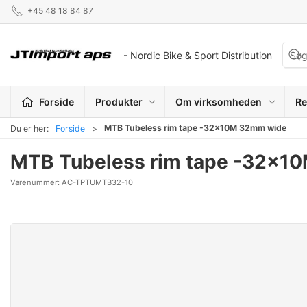
+45 48 18 84 87
- Nordic Bike & Sport Distribution
Forside
Produkter
Om virksomheden
Re
MTB Tubeless rim tape -32x10M 32mm wide
Du er her:
Forside
MTB Tubeless rim tape -32x1
Varenummer:
AC-TPTUMTB32-10