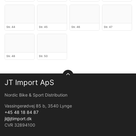
Str. 44
Str. 45
Str. 46
Str. 47
Str. 48
Str. 50
JT Import ApS
Nordic Bike & Sport Distribution
Vassingerødvej 85 b, 3540 Lynge
+45 48 18 84 87
jl@jtimport.dk
CVR 32894100