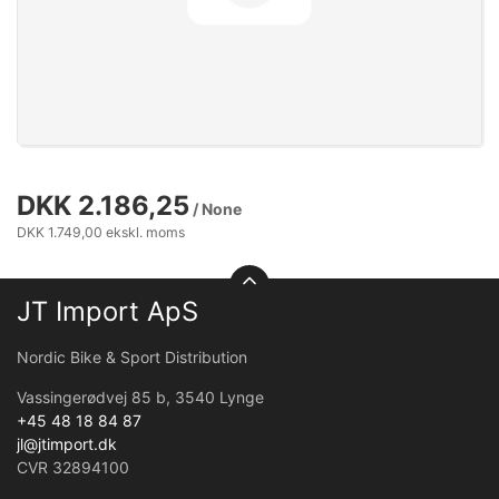
DKK 2.186,25
/ None
DKK 1.749,00 ekskl. moms
JT Import ApS
Nordic Bike & Sport Distribution
Vassingerødvej 85 b, 3540 Lynge
+45 48 18 84 87
jl@jtimport.dk
CVR 32894100