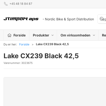
+45 48 18 84 87
- Nordic Bike & Sport Distribution
Forside
Produkter
Om virksomheden
Re
Lake CX239 Black 42,5
Du er her:
Forside
Lake CX239 Black 42,5
Varenummer:
3023675