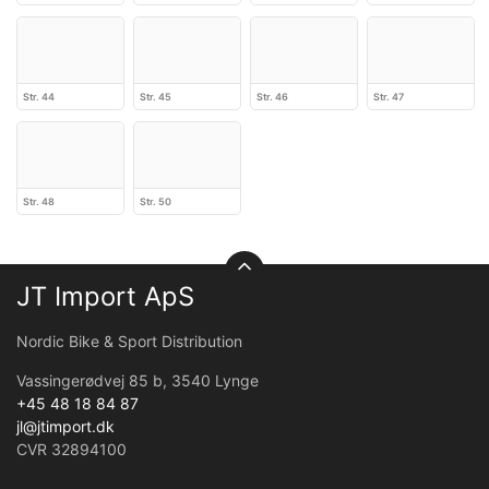
Str. 44
Str. 45
Str. 46
Str. 47
Str. 48
Str. 50
JT Import ApS
Nordic Bike & Sport Distribution
Vassingerødvej 85 b, 3540 Lynge
+45 48 18 84 87
jl@jtimport.dk
CVR 32894100