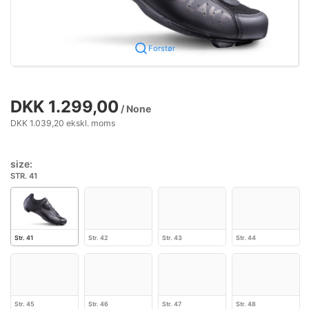
Forstør
DKK 1.299,00
/ None
DKK 1.039,20 ekskl. moms
size:
STR. 41
Str. 41
Str. 42
Str. 43
Str. 44
Str. 45
Str. 46
Str. 47
Str. 48