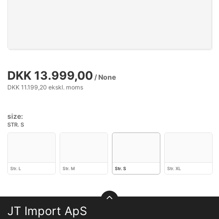
DKK 13.999,00
/ None
DKK 11.199,20 ekskl. moms
size:
STR. S
Str. L
Str. M
Str. S
Str. XL
JT Import ApS