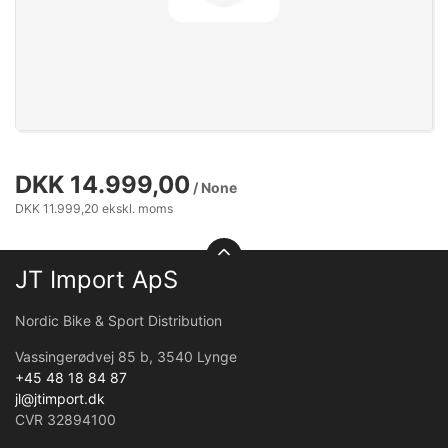
DKK 14.999,00
/ None
DKK 11.999,20 ekskl. moms
JT Import ApS
Nordic Bike & Sport Distribution
Vassingerødvej 85 b, 3540 Lynge
+45 48 18 84 87
jl@jtimport.dk
CVR 32894100