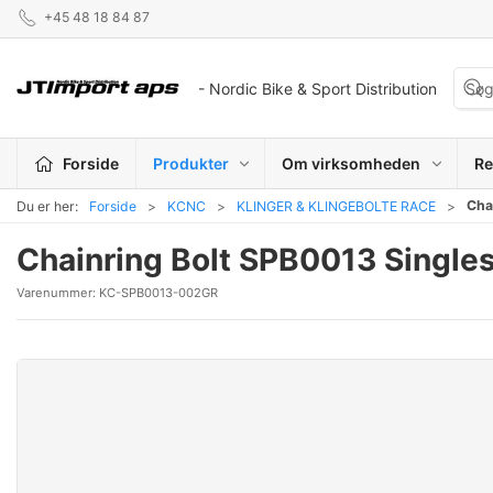
+45 48 18 84 87
- Nordic Bike & Sport Distribution
Forside
Produkter
Om virksomheden
Re
Cha
Du er her:
Forside
KCNC
KLINGER & KLINGEBOLTE RACE
Chainring Bolt SPB0013 Single
Varenummer:
KC-SPB0013-002GR