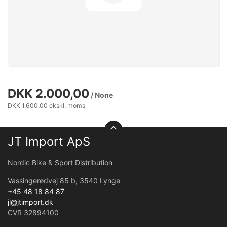
DKK 2.000,00
/ None
DKK 1.600,00 ekskl. moms
JT Import ApS
Nordic Bike & Sport Distribution
Vassingerødvej 85 b, 3540 Lynge
+45 48 18 84 87
jl@jtimport.dk
CVR 32894100