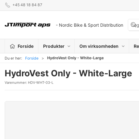
+45 48 18 84 87
- Nordic Bike & Sport Distribution
Forside
Produkter
Om virksomheden
Re
HydroVest Only - White-Large
Du er her:
Forside
HydroVest Only - White-Large
Varenummer:
HDV-WHT-03-L