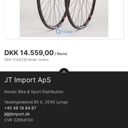
Forstør
DKK 14.559,00
/ None
DKK 11.647,20 ekskl. moms
JT Import ApS
Nordic Bike & Sport Distribution
Vassingerødvej 85 b, 3540 Lynge
+45 48 18 84 87
jl@jtimport.dk
CVR 32894100