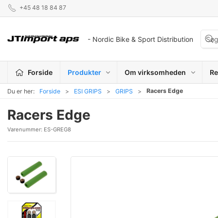
+45 48 18 84 87
- Nordic Bike & Sport Distribution
Forside
Produkter
Om virksomheden
Re
Racers Edge
Du er her:
Forside
ESI GRIPS
GRIPS
Racers Edge
Varenummer:
ES-GREG8