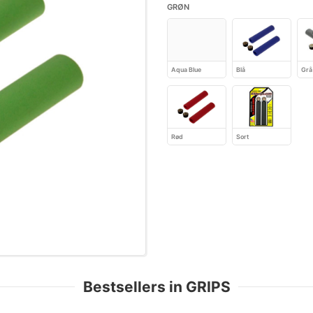
GRØN
Aqua Blue
Blå
Grå
Rød
Sort
Bestsellers in GRIPS