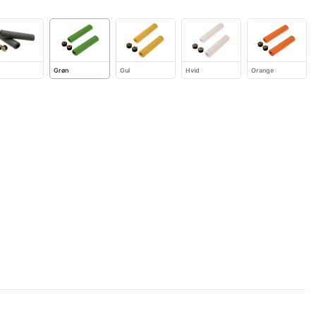
Grøn
Gul
Hvid
Orange