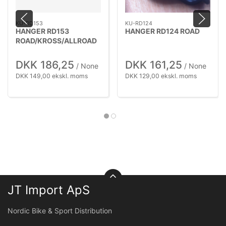
KU-RD153
KU-RD124
HANGER RD153
HANGER RD124 ROAD
ROAD/KROSS/ALLROAD
dsic
DKK 186,25
DKK 161,25
/ None
/ None
DKK 149,00 ekskl. moms
DKK 129,00 ekskl. moms
JT Import ApS
Nordic Bike & Sport Distribution