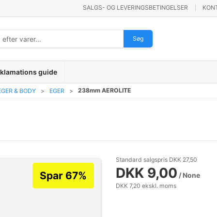
SALGS- OG LEVERINGSBETINGELSER
KON
Søg
klamations guide
238mm AEROLITE
EGER & BODY
EGER
Standard salgspris DKK 27,50
DKK 9,00
Spar 67%
/ None
DKK 7,20 ekskl. moms