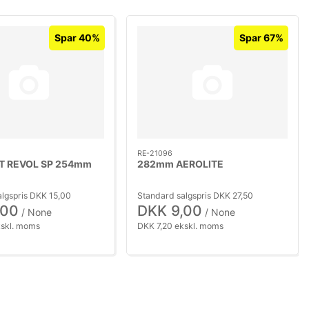
Spar 40%
Spar 67%
RE-21096
T REVOL SP 254mm
282mm AEROLITE
lgspris DKK 15,00
Standard salgspris DKK 27,50
,00
DKK 9,00
/ None
/ None
kskl. moms
DKK 7,20 ekskl. moms