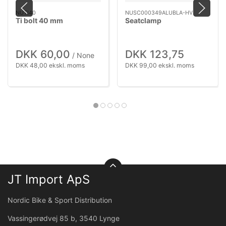
NUTI40
NUSC000349ALUBLA-HV
Ti bolt 40 mm
Seatclamp
DKK 60,00
DKK 123,75
/ None
DKK 48,00 ekskl. moms
DKK 99,00 ekskl. moms
JT Import ApS
Nordic Bike & Sport Distribution
Vassingerødvej 85 b, 3540 Lynge