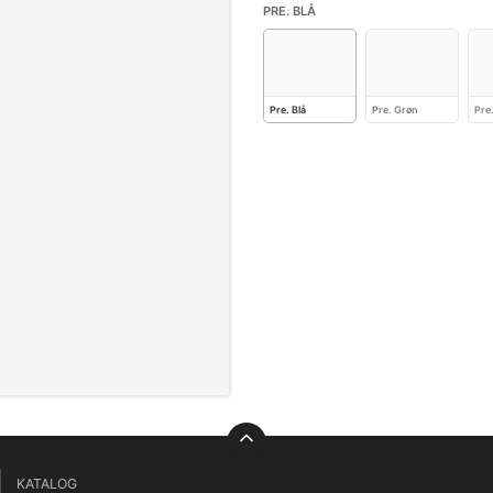
PRE. BLÅ
Pre. Blå
Pre. Grøn
Pre
KATALOG