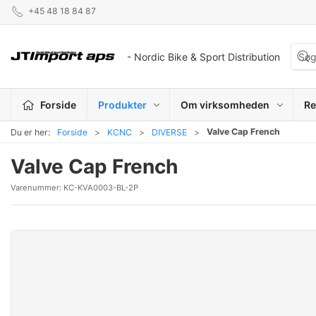
+45 48 18 84 87
- Nordic Bike & Sport Distribution
Forside
Produkter
Om virksomheden
Re
Valve Cap French
Du er her:
Forside
KCNC
DIVERSE
Valve Cap French
Varenummer:
KC-KVA0003-BL-2P