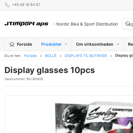
+45 48 18 84 87
- Nordic Bike & Sport Distribution
Forside
Produkter
Om virksomheden
Re
Display g
Du er her:
Forside
BOLLÈ
DISPLAYS TIL BUTIKKER
Display glasses 10pcs
Varenummer:
BU-B0408