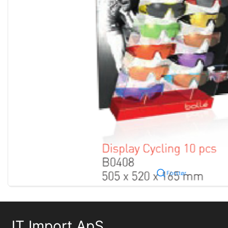
Forstør
JT Import ApS