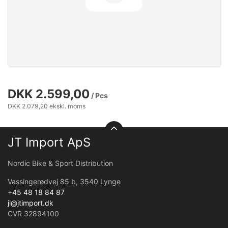
DKK 2.599,00
/ Pcs
DKK 2.079,20 ekskl. moms
JT Import ApS
Nordic Bike & Sport Distribution
Vassingerødvej 85 b, 3540 Lynge
+45 48 18 84 87
jl@jtimport.dk
CVR 32894100