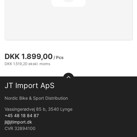
DKK 1.899,00
/ Pcs
DKK 1.519,20 ekskl. moms
JT Import ApS
Nordic Bike & Sport Distribution
Vassingerødvej 85 b, 3540 Lynge
+45 48 18 84 87
jl@jtimport.dk
CVR 32894100