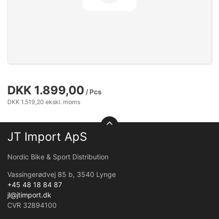
DKK 1.899,00
/ Pcs
DKK 1.519,20 ekskl. moms
JT Import ApS
Nordic Bike & Sport Distribution
Vassingerødvej 85 b, 3540 Lynge
+45 48 18 84 87
jl@jtimport.dk
CVR 32894100